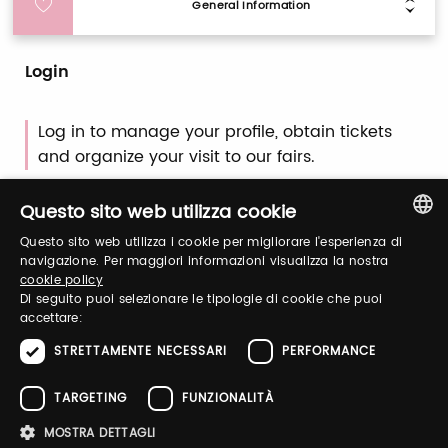
General Information
Login
Log in to manage your profile, obtain tickets
and organize your visit to our fairs.
Questo sito web utilizza cookie
Email / username
Questo sito web utilizza i cookie per migliorare l'esperienza di
ITALIAN
navigazione. Per maggiori informazioni visualizza la nostra
cookie policy
ENGLISH
Di seguito puoi selezionare le tipologie di cookie che puoi
Password
accettare:
STRETTAMENTE NECESSARI
PERFORMANCE
Forgot password?
TARGETING
FUNZIONALITÀ
MOSTRA DETTAGLI