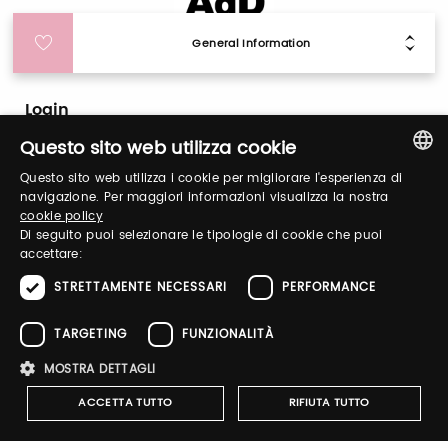
General Information
Login
Questo sito web utilizza cookie
Log in to manage your profile, obtain tickets
Questo sito web utilizza i cookie per migliorare l'esperienza di
and organize your visit to our fairs.
ITALIAN
navigazione. Per maggiori informazioni visualizza la nostra
cookie policy
ENGLISH
Di seguito puoi selezionare le tipologie di cookie che puoi
accettare:
Email / username
STRETTAMENTE NECESSARI
PERFORMANCE
TARGETING
FUNZIONALITÀ
Password
MOSTRA DETTAGLI
ACCETTA TUTTO
RIFIUTA TUTTO
Forgot password?