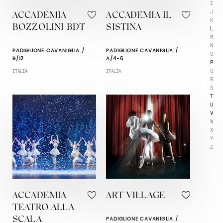
I
J
ACCADEMIA
ACCADEMIA IL
K
BOZZOLINI BDT
SISTINA
L
M
N
PADIGLIONE CAVANIGLIA /
PADIGLIONE CAVANIGLIA /
O
B/12
A/4-6
P
Q
ITALIA
ITALIA
R
S
T
U
V
W
X
Y
Z
ACCADEMIA
ART VILLAGE
TEATRO ALLA
PADIGLIONE CAVANIGLIA /
SCALA