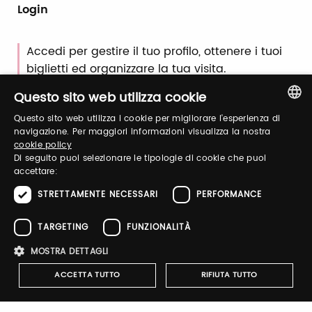
Login
Accedi per gestire il tuo profilo, ottenere i tuoi
biglietti ed organizzare la tua visita.
Questo sito web utilizza cookie
Email / username
Questo sito web utilizza i cookie per migliorare l'esperienza di
ITALIAN
navigazione. Per maggiori informazioni visualizza la nostra
cookie policy
ENGLISH
Di seguito puoi selezionare le tipologie di cookie che puoi
accettare:
Password
STRETTAMENTE NECESSARI
PERFORMANCE
TARGETING
FUNZIONALITÀ
Recupera password
MOSTRA DETTAGLI
ACCETTA TUTTO
RIFIUTA TUTTO