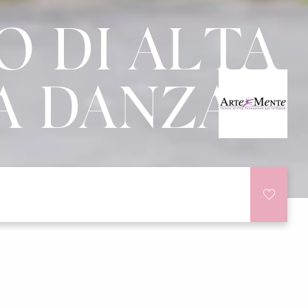
 DI ALTA
A DANZA