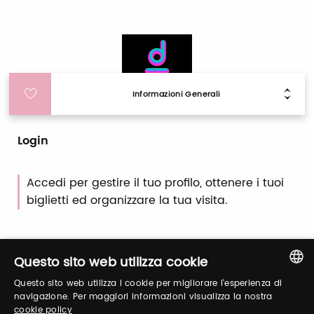
Informazioni Generali
Login
Accedi per gestire il tuo profilo, ottenere i tuoi
biglietti ed organizzare la tua visita.
Email / username
Questo sito web utilizza cookie
Questo sito web utilizza i cookie per migliorare l'esperienza di
ITALIAN
navigazione. Per maggiori informazioni visualizza la nostra
cookie policy
Password