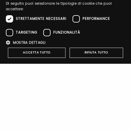
ENGLISH
Di seguito puoi selezionare le tipologie di cookie che puoi
accettare:
STRETTAMENTE NECESSARI
PERFORMANCE
Password
TARGETING
FUNZIONALITÀ
MOSTRA DETTAGLI
Recupera password
ACCETTA TUTTO
RIFIUTA TUTTO
Strettamente necessari
Performance
Targeting
Funzionalità
Registrati
I cookie strettamente necessari consentono le funzionalità principali
del sito web come l'accesso dell'utente e la gestione dell'account. Il
sito web non può essere utilizzato correttamente senza i cookie
strettamente necessari.
Nome
Provider
/
Dominio
Scadenza
Descrizione
pittiauthenticator
.pttimmagine
1 anno
Cookie di
autenticazi