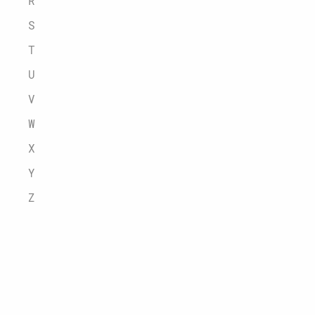
R
S
T
U
V
W
X
Y
Z