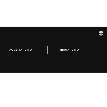
ITALIAN
ACCETTA TUTTO
RIFIUTA TUTTO
ENGLISH
può essere utilizzato correttamente senza i cookie