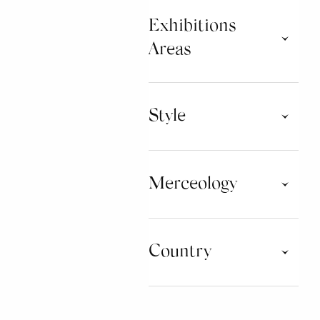
Exhibitions
Areas
Commerciali
Style
Ballroom & Couple
Classical Ballet
Merceology
Dance Fitness
CLOTHING
Country
DANCE ACCESSORIES
OTHER ACCESSORIES
CHINA
EQUIPMENT AND
FURNISHING