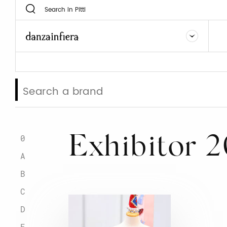
0
Exhibitor 
A
B
C
D
E