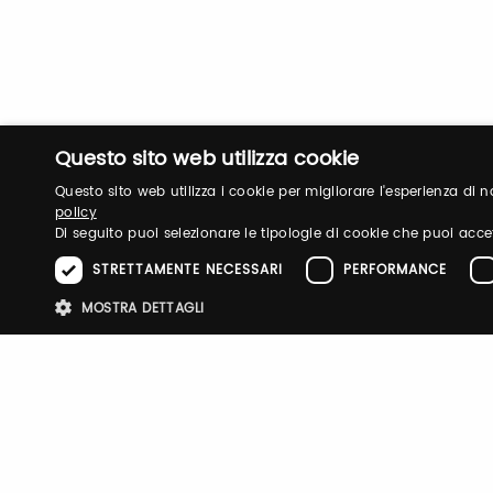
Questo sito web utilizza cookie
Questo sito web utilizza i cookie per migliorare l'esperienza di
policy
Di seguito puoi selezionare le tipologie di cookie che puoi acce
STRETTAMENTE NECESSARI
PERFORMANCE
MOSTRA DETTAGLI
Stre
I cookie strettamente necessari consentono le funzionalità principali d
strettamente necessari.
Nome
Provider
/
Dominio
Scadenza
Descri