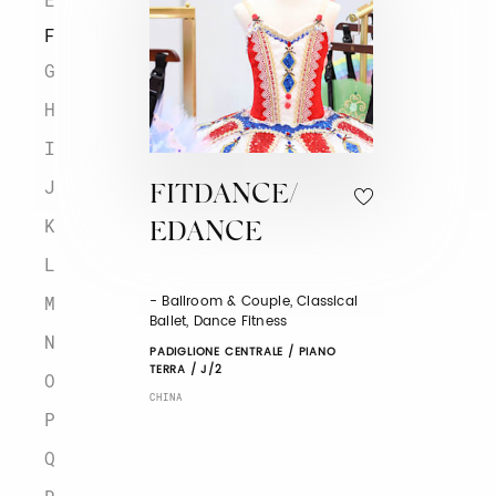
F
G
H
I
J
FITDANCE/
K
EDANCE
L
- Ballroom & Couple, Classical
M
Ballet, Dance Fitness
N
PADIGLIONE CENTRALE / PIANO
TERRA / J/2
O
CHINA
P
Q