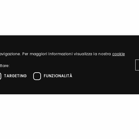
 navigazione. Per maggiori informazioni visualizza la nostra
cookie
ttare:
TARGETING
FUNZIONALITÀ
ttamente necessari
Performance
Targeting
Funzionalità
el sito web come l'accesso dell'utente e la gestione dell'account. Il sito web non 
zione