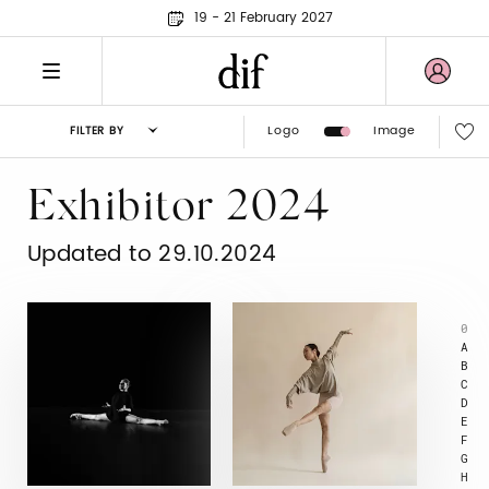
19 - 21 February 2027
Logo
Image
FILTER BY
Exhibitor 2024
Updated to 29.10.2024
0
A
B
C
D
E
F
G
H