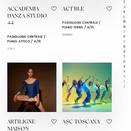
I
J
ACCADEMIA
ACT'BLE
K
DANZA STUDIO
L
M
PADIGLIONE CENTRALE /
44
N
PIANO TERRA / A/31
O
GERMANY
P
PADIGLIONE CENTRALE /
Q
PIANO ATTICO / A/15
R
ITALY
S
T
U
V
W
X
Y
Z
ARTILIGNE-
ASC TOSCANA
MAISON