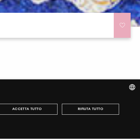
ITALIAN
ACCETTA TUTTO
RIFIUTA TUTTO
ENGLISH
r fairs, obtain your tickets and organize your visit.