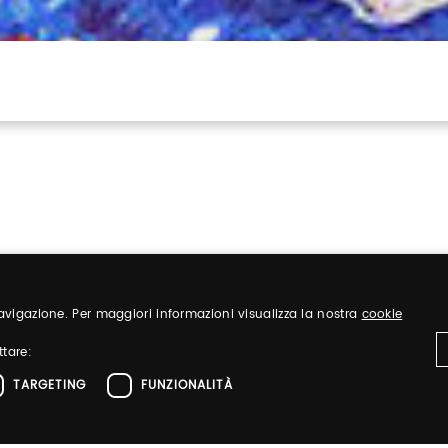
 navigazione. Per maggiori informazioni visualizza la nostra
cookie
Sign up
ttare:
TARGETING
FUNZIONALITÀ
nd organize
Register to visit ou